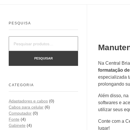
PESQUISA
Pesquisar
Manuten
por:
PESQUISAR
Na Central Bri
formatação d
especializada
prolongando sua
CATEGORIA
Além disso, na
Adaptadores e cabos
(0)
softwares e ac
Cabos para celular
(6)
utilizar seus e
Computador
(0)
Fonte
(4)
Conte com a Ce
Gabinete
(4)
lugar!