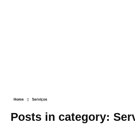
Amplie suas possibilidades!
Amplie suas possibilidades!
Login
Procura
0
Cesta
R$
0,00
Home
Serviços
Posts in category: Ser