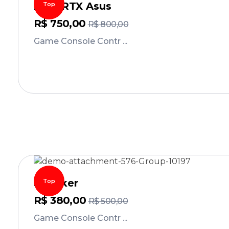
2060RTX Asus
Top
R$
750,00
R$
800,00
Game Console Contr ...
Comprar
Speaker
Top
R$
380,00
R$
500,00
Game Console Contr ...