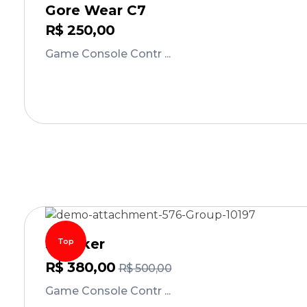
Gore Wear C7
R$
250,00
Game Console Contr ...
Comprar
Speaker
Top
R$
380,00
R$
500,00
Game Console Contr ...