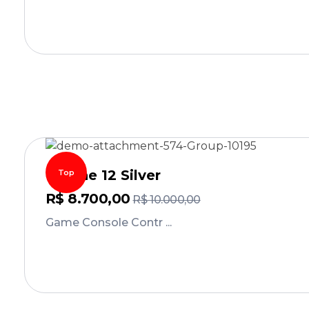
Comprar
IPhone 12 Silver
Top
R$
8.700,00
R$
10.000,00
Game Console Contr ...
Comprar