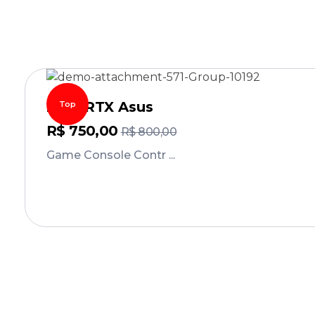
2060RTX Asus
Top
R$
750,00
R$
800,00
Game Console Contr ...
Comprar